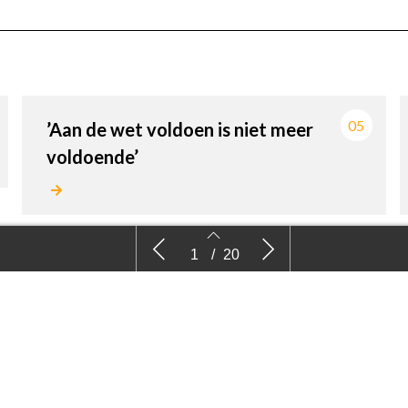
05
’Aan de wet voldoen is niet meer
voldoende’
’Houtige gewassen te generiek
Comm
1
/
20
ingedeeld voor Britse grenscontroles’
2
3