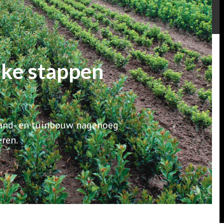
nke stappen
 land- en tuinbouw nagenoeg
ren.