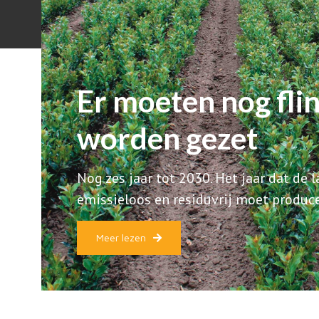
Er moeten nog fli
worden gezet
Nog zes jaar tot 2030. Het jaar dat de
emissieloos en residuvrij moet produce
Meer lezen