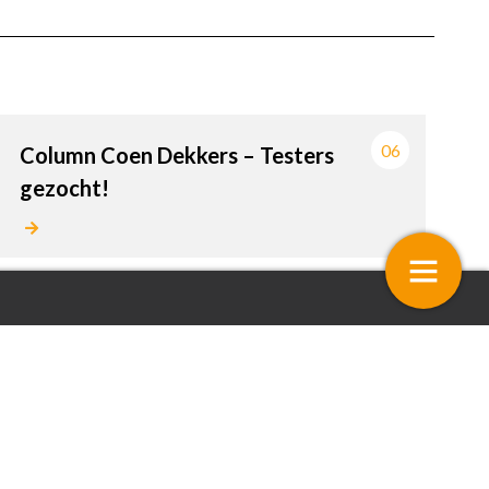
06
Column Coen Dekkers – Testers
gezocht!
entaar: Goede voornemens
Stelling – 2024 wordt een go
4