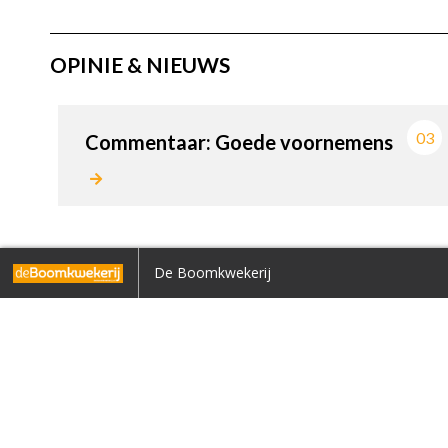
OPINIE & NIEUWS
03
Commentaar: Goede voornemens
Home
De Boomkwekerij
Terug naar overzicht
INTERVIEW
1