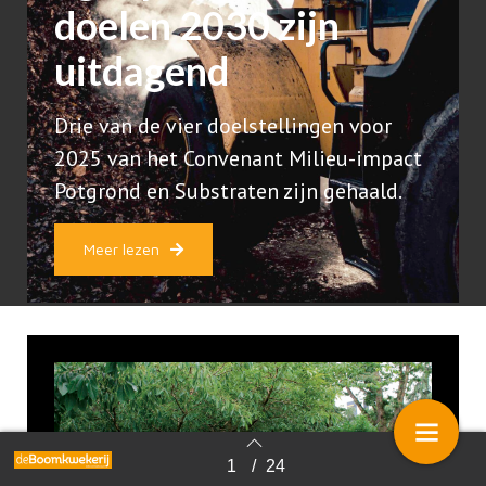
doelen 2030 zijn
uitdagend
Drie van de vier doelstellingen voor
2025 van het Convenant Milieu-impact
Potgrond en Substraten zijn gehaald.
Meer lezen
1
/
24
Terug naar overzicht