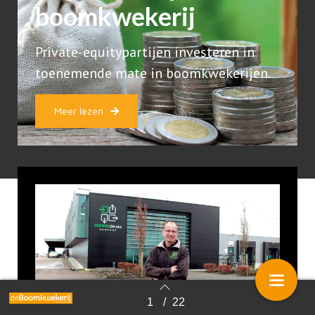
boomkwekerij
Private-equitypartijen investeren in
toenemende mate in boomkwekerijen.
Meer lezen
1
/
22
Terug naar overzicht