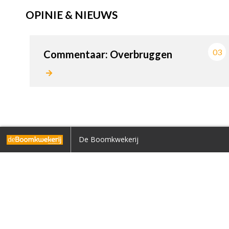
OPINIE & NIEUWS
03
Commentaar: Overbruggen
Home
De Boomkwekerij
Terug naar overzicht
INTERVIEW
1