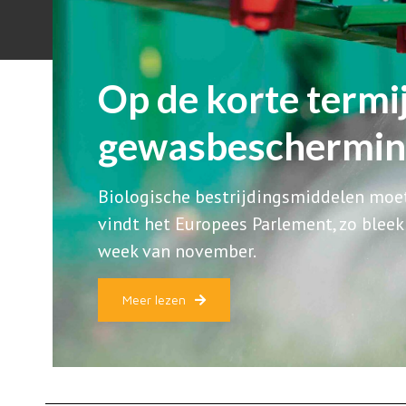
Op de korte termi
gewasbescherming
Biologische bestrijdingsmiddelen moet
vindt het Europees Parlement, zo bleek
week van november.
Meer lezen