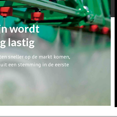
jn wordt
 lastig
en sneller op de markt komen,
 uit een stemming in de eerste