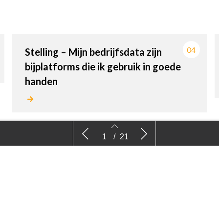
04
Stelling – Mijn bedrijfsdata zijn
bijplatforms die ik gebruik in goede
handen
’IPM is nog belangrijk genoeg’
Comm
1
/
21
2
3