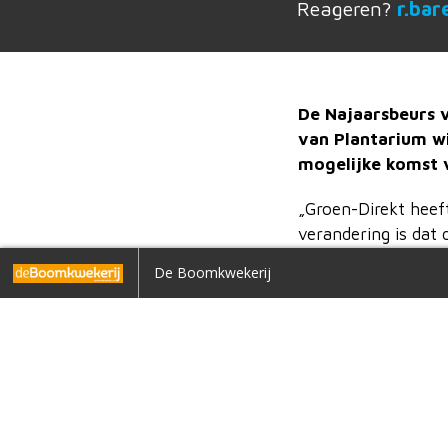
Reageren?
r.ba
De
Najaarsbeurs v
van Plantarium wi
mogelijke komst 
„Groen-Direkt hee
verandering is dat
komt eenzijdig met 
me
Intergreen Tesco
De Boomkwekerij
hebben ons besluit
zegt Taaf Rosberge
„Plantarium is ech
dan verwacht. Wij 
Agenda’s worden ge
moeten dan ook ver
2