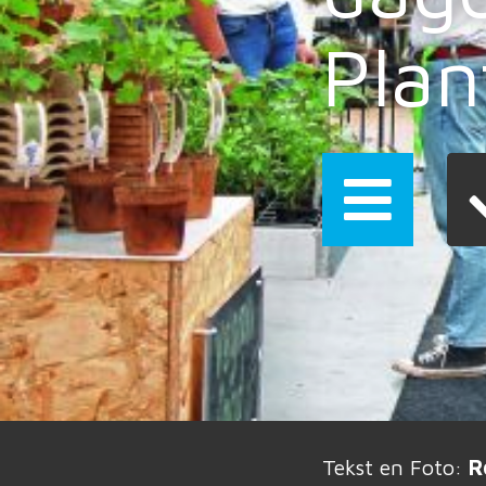
Plan
Tekst en Foto:
R