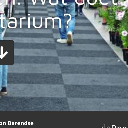
tarium?
on Barendse