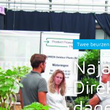
Twee beurzen 
Naja
Dire
dage