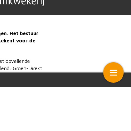
en. Het bestuur
etekent voor de
st opvallende
llend: Groen-Direkt
 drie dagen. „We
t – als proef – terug bij
Commentaar – One of the guys
ium neergelegd”,
 Loo
 betreft wel langer
beursdata.
lanning. Wij
5