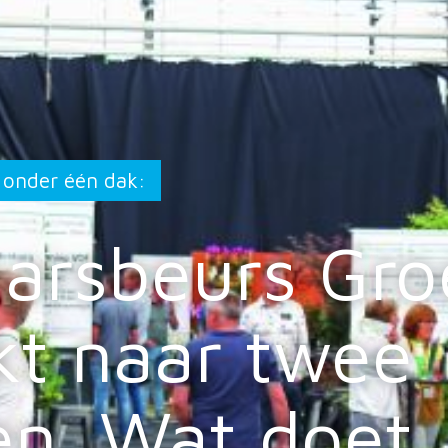
onder één dak:
arsbeurs Gro
kt naar twee
n. Wat doet