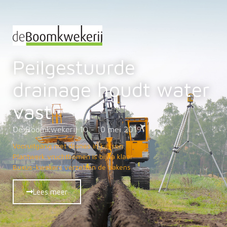
Peilgestuurde
drainage houdt water
vast
De Boomkwekerij 10 - 10 mei 2019
Vooruitgang met drones in kassen
Plantwerk vruchtbomen is bijna klaar
Buxus-kwekers verzetten de bakens
Lees meer