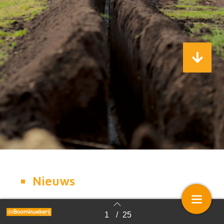
Nieuws
1
/
25
Terug naar overzicht
Nieuws opinie -
Jan-Dieter Bruns: 'Prijsverhoging