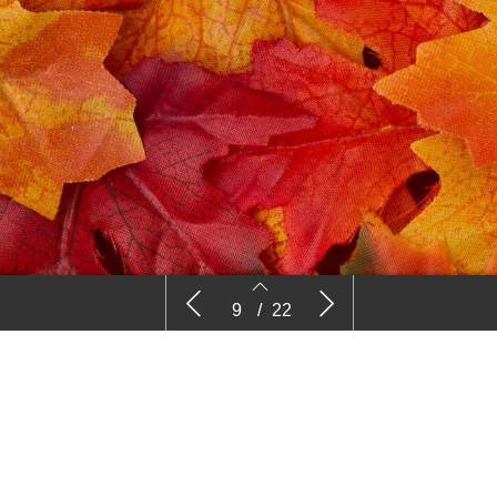
Greenport Noord streeft naar
Plantgezon
9
/
22
n mijn
opzetten tuinbouwbreed collectief
9
10