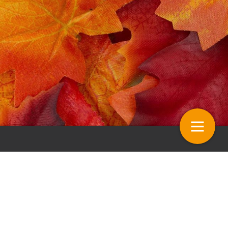
dheid als selectiecriterium
Veredelen voor het openbaar gro
’Er is nog veel te winnen’
11