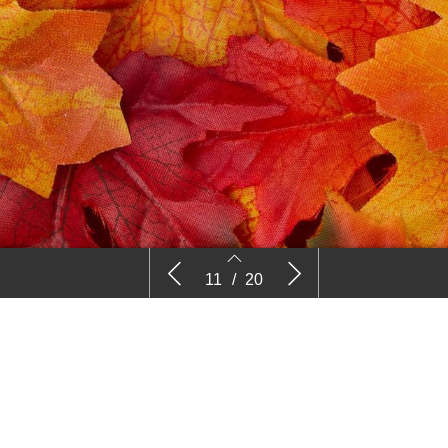
een
Klasea bulgarica
Nieuwe ge
11
/
20
langzaam 
11
12