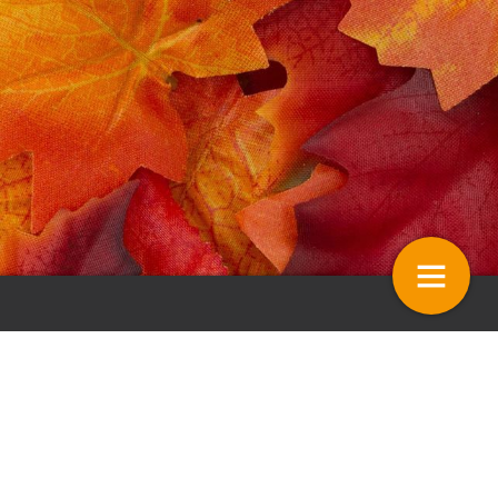
neratie Spiraea rukt
Vakgeluiden
op
13