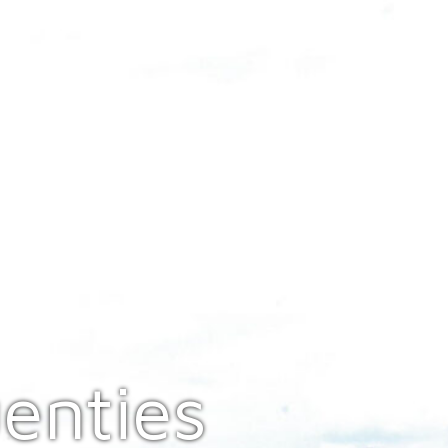
enties