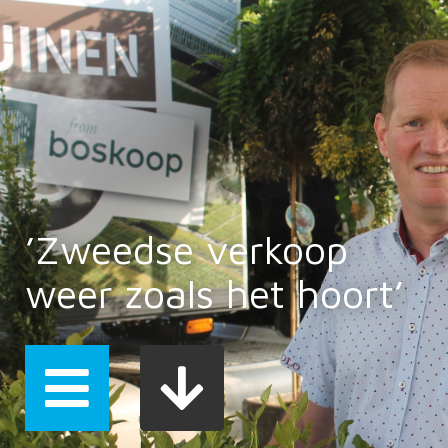
’Zweedse verkoop
weer zoals het hoort’