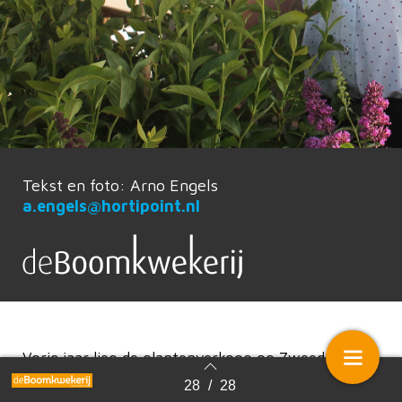
Tekst en foto: Arno Engels
a.engels@hortipoint.nl
Vorig jaar liep de plantenverkoop op Zweedse
tuincentra niet makkelijk vanwege droogte en
28
/
28
Terug naar overzicht