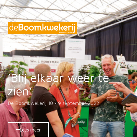
’Blij elkaar weer te
zien’
De Boomkwekerij 18 - 9 september 2022
Lees meer