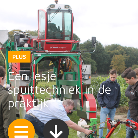
PLUS
Een lesje
spuittechniek in de
praktijk