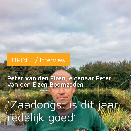
OPINIE /
Interview
Peter van den Elzen,
eigenaar Peter
van den Elzen Boomzaden
’Zaadoogst is dit jaar
redelijk goed’