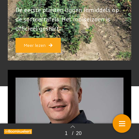
De eerste planten liggen inmiddels op
de sorteertafels. Het rooiseizoen is
officieel gestart.
Meer lezen
1
/
20
Terug naar overzicht