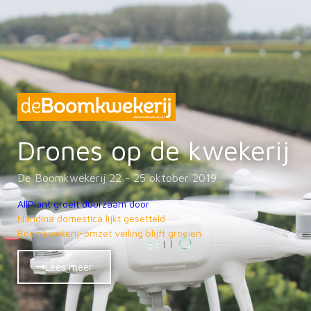
Drones op de kwekerij
De Boomkwekerij 22 - 25 oktober 2019
AllPlant groeit duurzaam door
Nandina domestica lijkt gesetteld
Boomkwekerij-omzet veiling blijft groeien
Lees meer