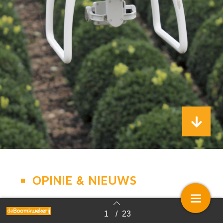
OPINIE & NIEUWS
1
/
23
Terug naar overzicht
Interview -
Peter van Rijssen: 'Wij werken het