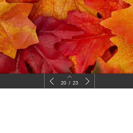
en en
Sociale media
Vaktaal –
20
/
23
20
21