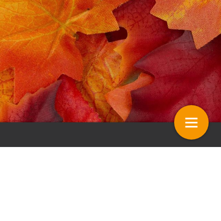
 Maurice van Meel
Colofon
22