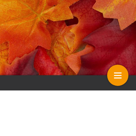
fzet
Column LTO Vakgroep Bomen en
Vaste planten – Loongebouw
renoveren?
21