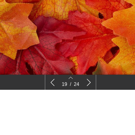
Frans van den Brand: Boomkeuze
Markt & A
19
/
24
ingewikkelder door nieuwe
problemen en doelen
19
20