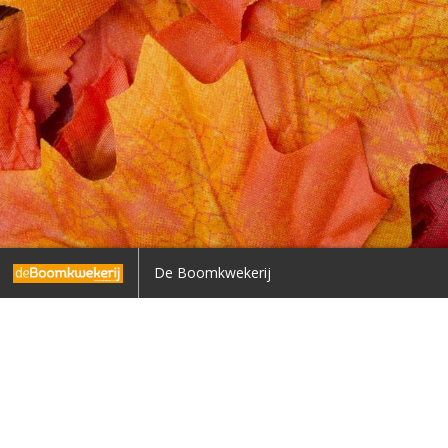
geluiden
Teeltadvies
De Boomkwekerij
18