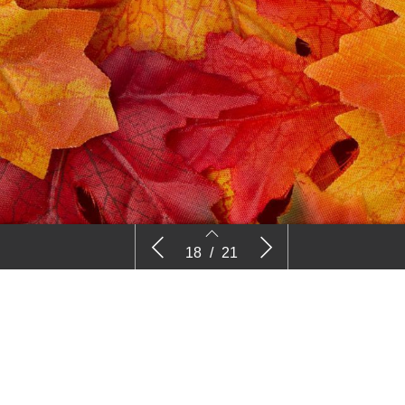
Column LTO Vakgroep Bomen en
Sociale m
18
/
21
Vaste planten – Jan van Leeuwen
18
19