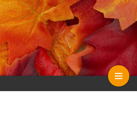
edia
Vaktaal – Corine Holtmaat
20