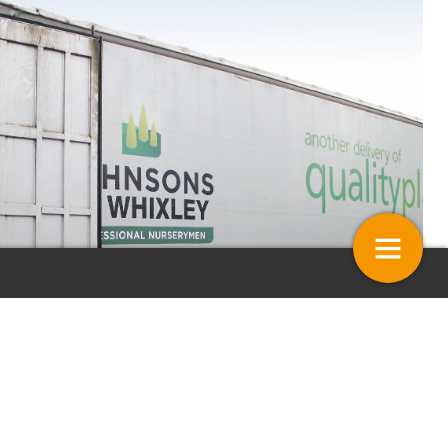
entaar: Vrije handel
Stelling – Warme winterweer
alleen maar voordelen
tse
fyto-regels
4