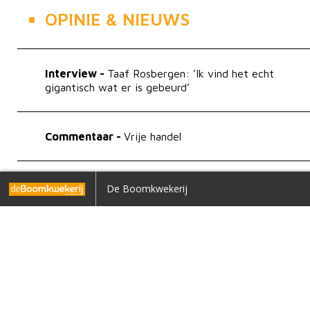
OPINIE & NIEUWS
Interview -
Taaf Rosbergen: ’Ik vind het echt
gigantisch wat er is gebeurd’
Commentaar -
Vrije handel
Stelling -
Warme winterweer heeft alleen maar
Home
De Boomkwekerij
Terug naar overzicht
voordelen
Column Coen D
Maak je huiswer
1