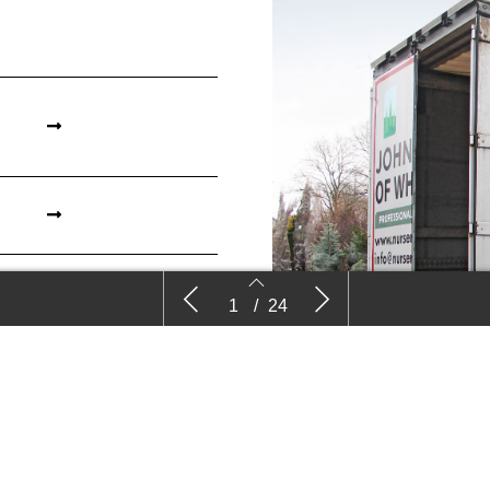
interview, Taaf Rosbergen: ‘Ik vind het
Comm
1
/
24
echt gigantisch wat er is gebeurd’
Wachten op Bri
ekkers
k
Lees meer
2
3