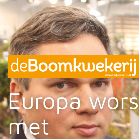
Europa wors
met