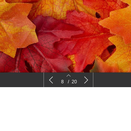
Nog weinig bekend over invoering
Provincies
8
/
20
meermalige tray
Bossenstr
8
9