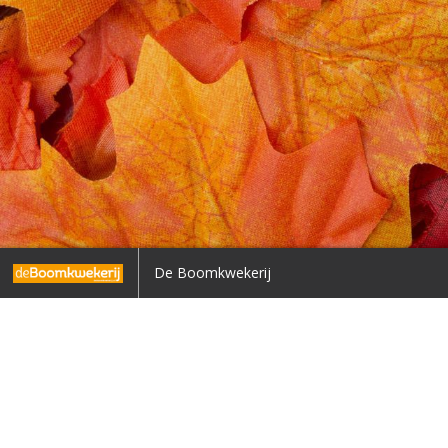
umn Coen Dekkers – ’Gesprekjes’
’Veranderen is vernieuwen’
De Boomkwekerij
7