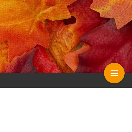
 bepalend bij uitvoering
Hoopvolle start van
ategie
tuinplantenseizoen
10