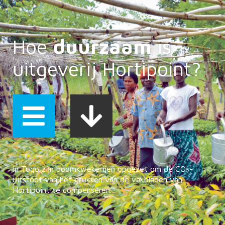
Hoe
duurzaam
is
uitgeverij Hortipoint?
In Togo zijn boomkwekerijen opgezet om de CO
-
2
uitstoot van het drukken van de vakbladen van
Hortipoint te compenseren.