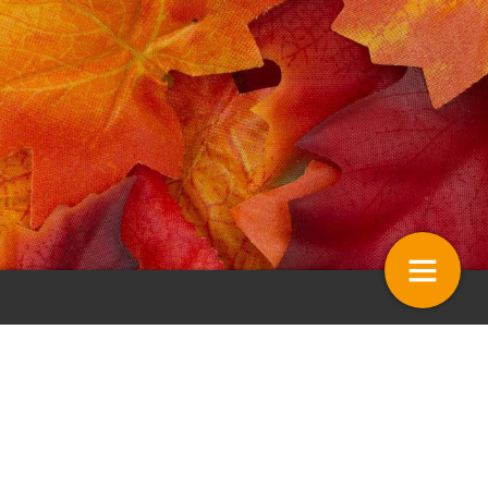
Elst
Colofon
21