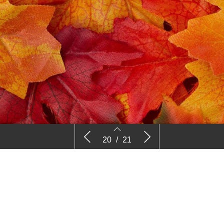
Sociale media
Vaktaal – Frank 
20
/
21
19
20