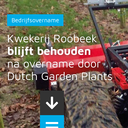
Bedrijfsovername
Kwekerij Roobeek
blijft behouden
na overname door
Dutch Garden Plants