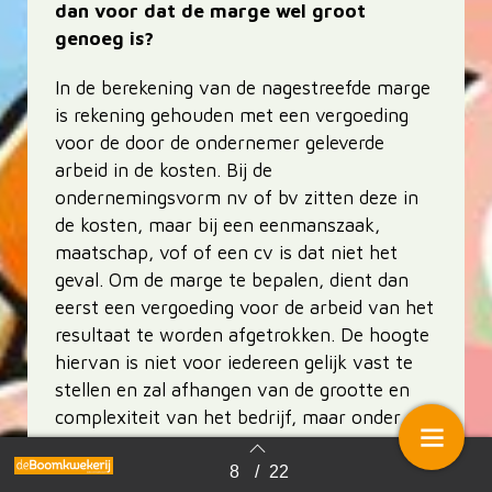
dan voor dat de marge wel groot
genoeg is?
In de berekening van de nagestreefde marge
is rekening gehouden met een vergoeding
voor de door de ondernemer geleverde
arbeid in de kosten. Bij de
ondernemingsvorm nv of bv zitten deze in
de kosten, maar bij een eenmanszaak,
maatschap, vof of een cv is dat niet het
geval. Om de marge te bepalen, dient dan
eerst een vergoeding voor de arbeid van het
resultaat te worden afgetrokken. De hoogte
hiervan is niet voor iedereen gelijk vast te
stellen en zal afhangen van de grootte en
complexiteit van het bedrijf, maar onder de
minimale fiscale norm van het salaris van de
directeur van een bv waarvan hij of zij
8
/
22
Terug naar overzicht