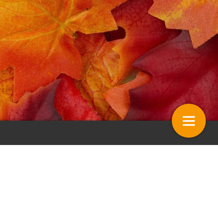
proeft onkruiddoding met
Teeltoptimalisatie met natuurlijke
ie
middelen
15