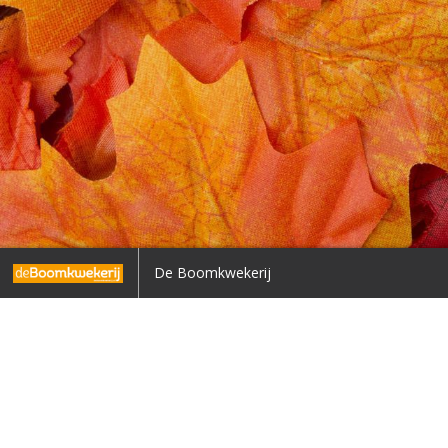
inie over je vak kan zo omslaan’
De prijswinnaars van Groo
De Boomkwekerij
12