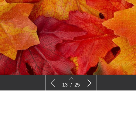
tGroenPlus
De elf medaillewinnaars van
Cultus be
13
/
25
GrootGroenPlus 2019
elektrocut
13
14