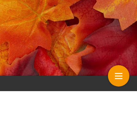
ws – ’Partijkeuringen moeten
Stelling – Stress? Ik laat me n
ts maken voor monitoring
maken
jven’
4