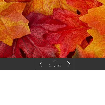
Vier zuidelijke beurzen gaan verder
Nieu
1
/
25
op ingeslagen weg
plaa
bedri
2
3