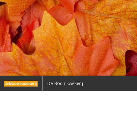
Voorpagina
De Boomkwekerij
Terug naar overzicht
1