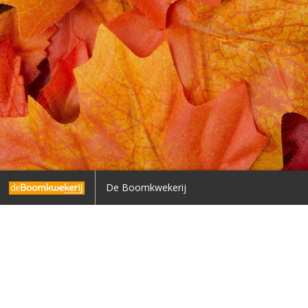
Voorpagina
De Boomkwekerij
Terug naar overzicht
1