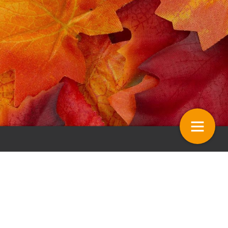
ws – ’Partijkeuringen moeten
Stelling – Stress? Ik laat me n
ts maken voor monitoring
maken
jven’
4