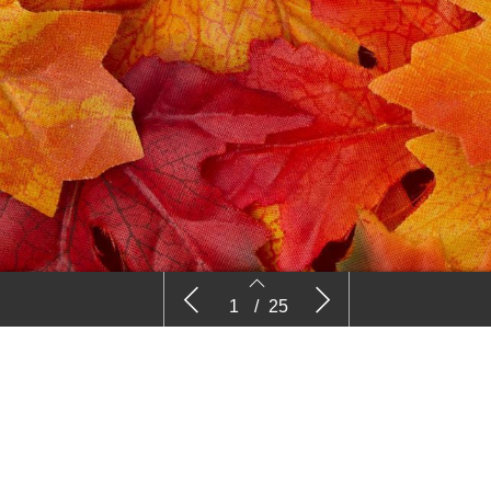
Vier zuidelijke beurzen gaan verder
Nieu
1
/
25
op ingeslagen weg
plaa
bedri
2
3