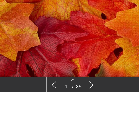
Nieuws – ’Sierteeltsector zit klem in
Stell
1
/
35
aanbodgerichte structuur’
2
3