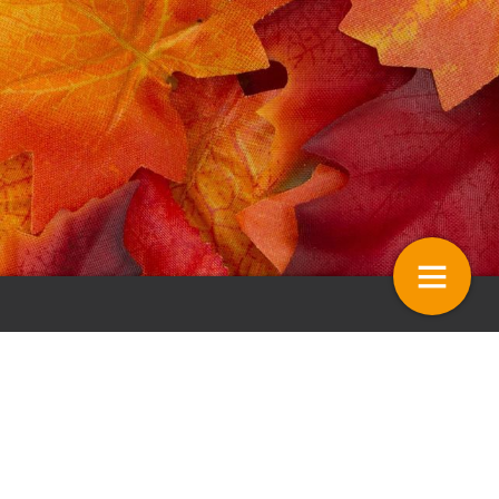
ing – 2019 wordt een topjaar!
Commentaar – Druk met ont
4