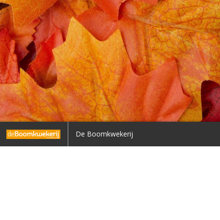
Voorpagina
De Boomkwekerij
Terug naar overzicht
1